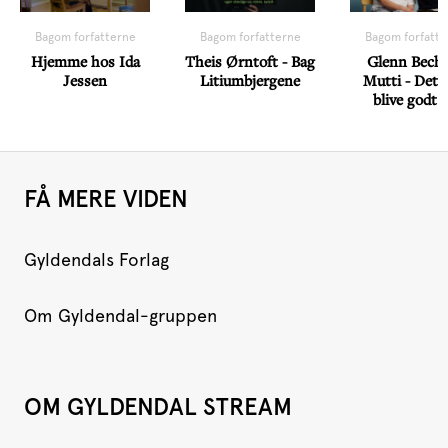
Bagom forfatterne
Bagom forfatterne
Bagom forfatte
Hjemme hos Ida
Theis Ørntoft - Bag
Glenn Bech
Jessen
Litiumbjergene
Mutti - Det s
blive godt 
FÅ MERE VIDEN
Gyldendals Forlag
Om Gyldendal-gruppen
OM GYLDENDAL STREAM