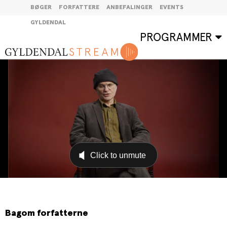
BØGER
FORFATTERE
ANBEFALINGER
EVENTS
GYLDENDAL
PROGRAMMER
Bagom forfatterne