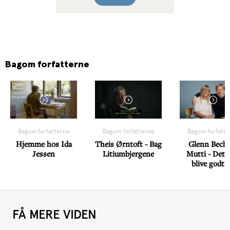
Bagom forfatterne
Bagom forfatterne
Bagom forfatterne
Bagom forfatte
Hjemme hos Ida
Theis Ørntoft - Bag
Glenn Bech
Jessen
Litiumbjergene
Mutti - Det s
blive godt 
FÅ MERE VIDEN