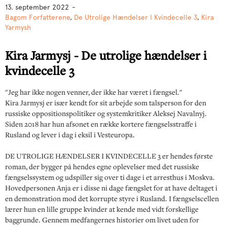
13. september 2022
-
Bagom Forfatterene
,
De Utrolige Hændelser I Kvindecelle 3
,
Kira
Yarmysh
Kira Jarmysj - De utrolige hændelser i
kvindecelle 3
"Jeg har ikke nogen venner, der ikke har været i fængsel."
Kira Jarmysj er især kendt for sit arbejde som talsperson for den
russiske oppositionspolitiker og systemkritiker Aleksej Navalnyj.
Siden 2018 har hun afsonet en række kortere fængselsstraffe i
Rusland og lever i dag i eksil i Vesteuropa.
DE UTROLIGE HÆNDELSER I KVINDECELLE 3
er hendes første
roman, der bygger på hendes egne oplevelser med det russiske
fængselssystem og udspiller sig over ti dage i et arresthus i Moskva.
Hovedpersonen Anja er i disse ni dage fængslet for at have deltaget i
en demonstration mod det korrupte styre i Rusland. I fængselscellen
lærer hun en lille gruppe kvinder at kende med vidt forskellige
baggrunde. Gennem medfangernes historier om livet uden for