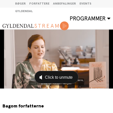
BØGER
FORFATTERE
ANBEFALINGER
EVENTS
GYLDENDAL
PROGRAMMER
Bagom forfatterne