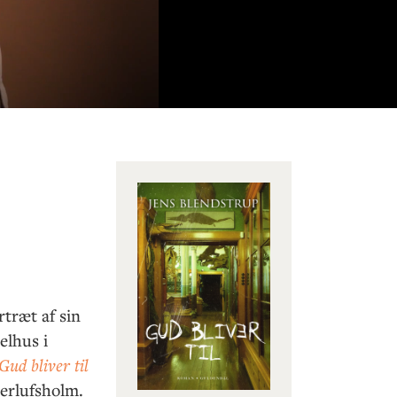
træt af sin
elhus i
Gud bliver til
erlufsholm.