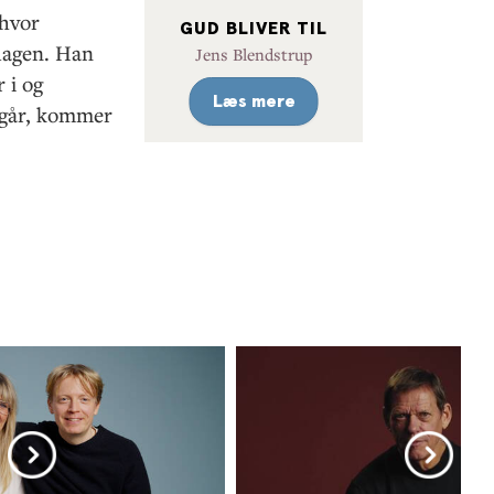
 hvor
GUD BLIVER TIL
rdagen. Han
Jens Blendstrup
 i og
Læs mere
 går, kommer