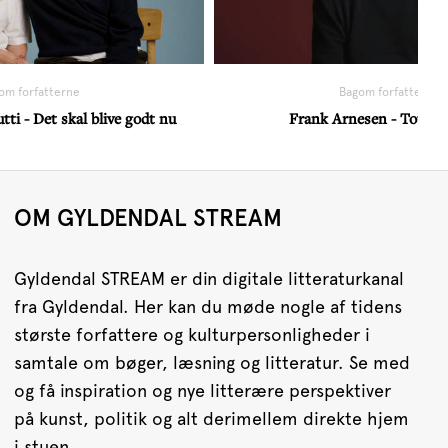
om forfatterne
Bagom forfatterne
ti - Det skal blive godt nu
Frank Arnesen - Total F
OM GYLDENDAL STREAM
Gyldendal STREAM er din digitale litteraturkanal
fra Gyldendal. Her kan du møde nogle af tidens
største forfattere og kulturpersonligheder i
samtale om bøger, læsning og litteratur. Se med
og få inspiration og nye litterære perspektiver
på kunst, politik og alt derimellem direkte hjem
i stuen.