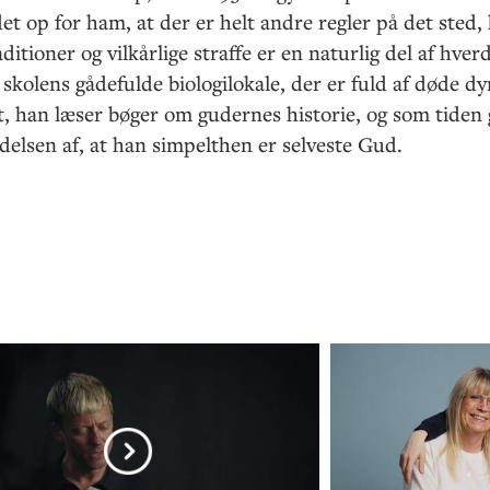
et op for ham, at der er helt andre regler på det sted,
aditioner og vilkårlige straffe er en naturlig del af hve
skolens gådefulde biologilokale, der er fuld af døde dyr
t, han læser bøger om gudernes historie, og som tiden
ndelsen af, at han simpelthen er selveste Gud.