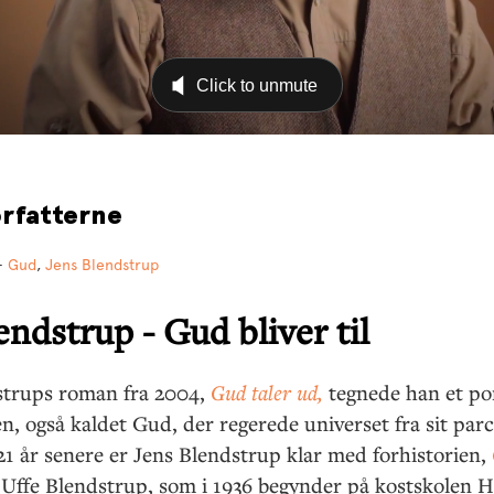
rfatterne
-
Gud
,
Jens Blendstrup
endstrup - Gud bliver til
strups roman fra 2004,
Gud taler ud,
tegnede han et por
en, også kaldet Gud, der regerede universet fra sit parc
21 år senere er Jens Blendstrup klar med forhistorien,
 Uffe Blendstrup, som i 1936 begynder på kostskolen H