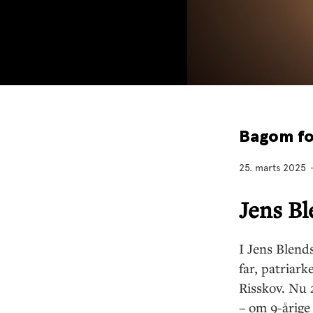
Bagom fo
25. marts 2025
Jens Bl
I Jens Blend
far, patriark
Risskov. Nu 
–
om 9-årige