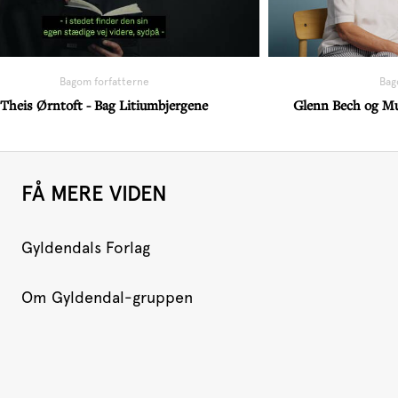
Bagom forfatterne
Bag
Theis Ørntoft - Bag Litiumbjergene
Glenn Bech og Mut
FÅ MERE VIDEN
Gyldendals Forlag
Om Gyldendal-gruppen