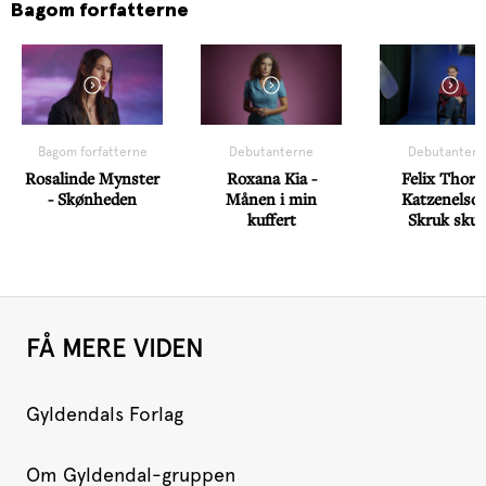
Bagom forfatterne
Bagom forfatterne
Debutanterne
Debutantern
Rosalinde Mynster
Roxana Kia -
Felix Thors
- Skønheden
Månen i min
Katzenelson
kuffert
Skruk skur
FÅ MERE VIDEN
Gyldendals Forlag
Om Gyldendal-gruppen