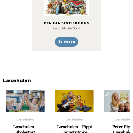
DEN FANTASTISKE BUS
Jakob Martin Strid
Se bogen
Læsehulen
Læsehulen
Læsehulen
Læsehulen
Læsehulen –
Læsehulen - Pippi
Peter Plys 
Skolestart
Langstrømpe
Læsehule