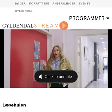
BØGER
FORFATTERE
ANBEFALINGER
EVENTS
GYLDENDAL
PROGRAMMER
Læsehulen