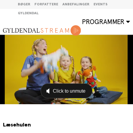
BØGER
FORFATTERE
ANBEFALINGER
EVENTS
GYLDENDAL
PROGRAMMER
Læsehulen