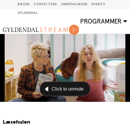
BØGER
FORFATTERE
ANBEFALINGER
EVENTS
GYLDENDAL
PROGRAMMER
Læsehulen