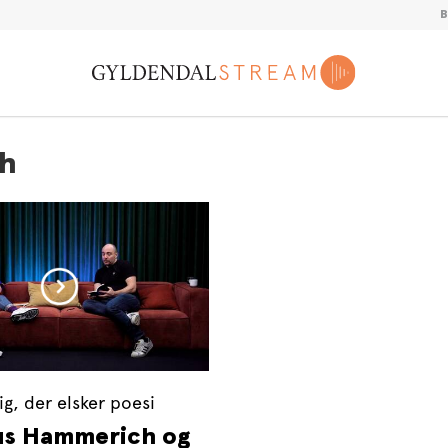
ch
dig, der elsker poesi
s Hammerich og