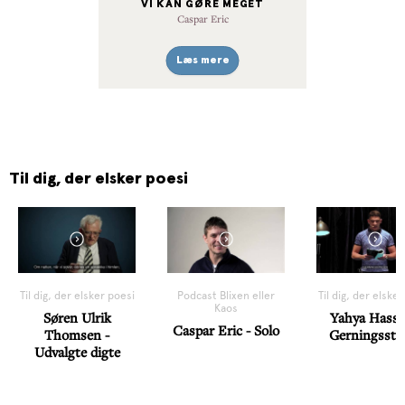
VI KAN GØRE MEGET
Caspar Eric
Læs mere
Til dig, der elsker poesi
Til dig, der elsker poesi
Podcast Blixen eller
Til dig, der elske
Kaos
Søren Ulrik
Yahya Hassa
Caspar Eric - Solo
Thomsen -
Gerningsste
Udvalgte digte