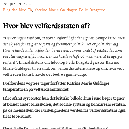
28. juni 2023
-
Birgithe Med Th
,
Katrine Marie Guldager
,
Pelle Dragsted
Hvor blev velfærdsstaten af?
”Der er ingen tvivl om, at vores velfærd befinder sig i en kæmpe krise. Men
det skyldes for mig at se først og fremmest politik. Det er politiske valg.
Hvis vi havde ladet velfærden bevare den samme andel af velstanden som
ved slutningen af finanskrisen, så havde vi haft 50 mia. mere at bruge på
velfærd”.
Enhedslistens chefideolog Pelle Dragsted gæster Katrine
Marie Guldager til en snak om velfærdsstatens krise og om, hvorvidt
velfærden faktisk havde det bedre i gamle dage.
I velfærdens vogtere tager forfatter Katrine Marie Guldager
temperaturen på velfærdssamfundet.
I fire afsnit syretester hun det kritiske billede, hun i sine bøger tegner
af blandt andet folkeskolen, det sociale system og konkurrencestaten,
på de mennesker, der i virkelighedens verden får velfærdsstatens hjul
til at løbe rundt.
Gæst:
Pelle Dragsted, medlem af Folketinget (Enhedslisten)