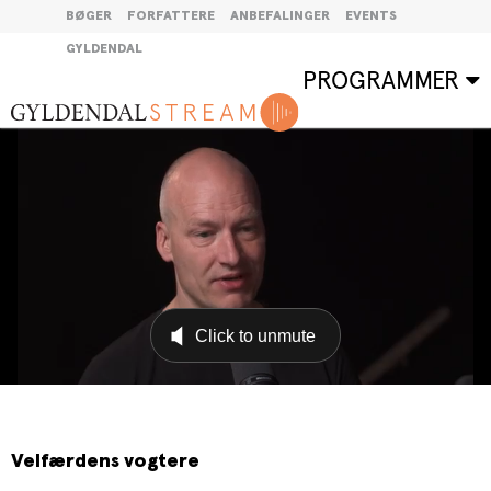
BØGER
FORFATTERE
ANBEFALINGER
EVENTS
GYLDENDAL
PROGRAMMER
Velfærdens vogtere