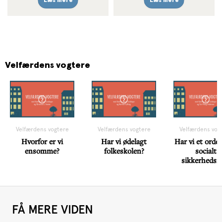
Læs mere
Læs mere
Velfærdens vogtere
Velfærdens vogtere
Velfærdens vogtere
Velfærdens vog
Hvorfor er vi
Har vi ødelagt
Har vi et orden
ensomme?
folkeskolen?
socialt
sikkerhedsn
FÅ MERE VIDEN