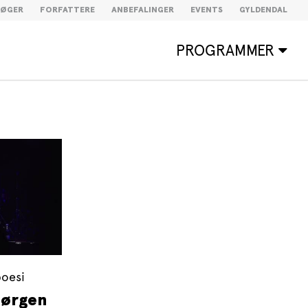
BØGER
FORFATTERE
ANBEFALINGER
EVENTS
GYLDENDAL
PROGRAMMER
poesi
Jørgen