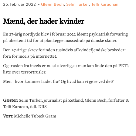
25. februar 2022
-
Glenn Bech
,
Selin Türker
,
Telli Karachan
Mænd, der hader kvinder
En 27-årig nordjyde blev i februar 2022 idømt psykiatrisk forvaring
på ubestemt tid for at planlægge massedrab på danske skoler.
Den 27-årige skrev forinden tusindvis af kvindefjendske beskeder i
fora for incels på internettet.
Og truslen fra incels er nu så alvorlig, at man kan finde den på PET’s
liste over terrortrusler.
Men - hvor kommer hadet fra? Og hvad kan vi gøre ved det?
Gæster:
Selin Türker, journalist på Zetland, Glenn Bech, forfatter &
Telli Karacan, tidl. DIIS
Vært:
Michelle Tubæk Gram