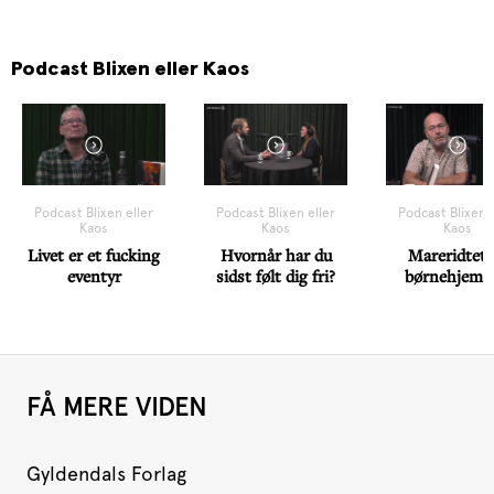
Podcast Blixen eller Kaos
Podcast Blixen eller
Podcast Blixen eller
Podcast Blixen e
Kaos
Kaos
Kaos
Livet er et fucking
Hvornår har du
Mareridtet 
eventyr
sidst følt dig fri?
børnehjemm
FÅ MERE VIDEN
Gyldendals Forlag