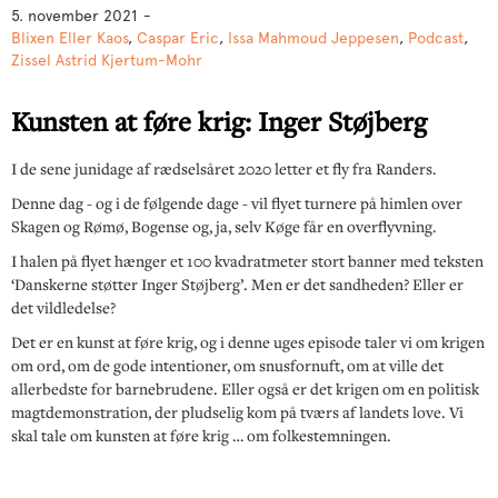
5. november 2021
-
Blixen Eller Kaos
,
Caspar Eric
,
Issa Mahmoud Jeppesen
,
Podcast
,
Zissel Astrid Kjertum-Mohr
Kunsten at føre krig: Inger Støjberg
I de sene junidage af rædselsåret 2020 letter et fly fra Randers.
Denne dag - og i de følgende dage - vil flyet turnere på himlen over
Skagen og Rømø, Bogense og, ja, selv Køge får en overflyvning.
I halen på flyet hænger et 100 kvadratmeter stort banner med teksten
‘Danskerne støtter Inger Støjberg’. Men er det sandheden? Eller er
det vildledelse?
Det er en kunst at føre krig, og i denne uges episode taler vi om krigen
om ord, om de gode intentioner, om snusfornuft, om at ville det
allerbedste for barnebrudene. Eller også er det krigen om en politisk
magtdemonstration, der pludselig kom på tværs af landets love. Vi
skal tale om kunsten at føre krig … om folkestemningen.