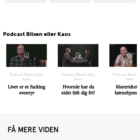
Podcast Blixen eller Kaos
Podcast Blixen eller
Podcast Blixen eller
Podcast Blixen e
Kaos
Kaos
Kaos
Livet er et fucking
Hvornår har du
Mareridtet 
eventyr
sidst følt dig fri?
børnehjemm
FÅ MERE VIDEN