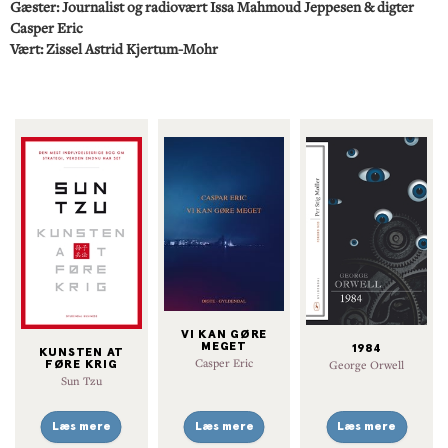
Gæster: Journalist og radiovært Issa Mahmoud Jeppesen & digter
Casper Eric
Vært: Zissel Astrid Kjertum-Mohr
VI KAN GØRE
MEGET
1984
KUNSTEN AT
Casper Eric
George Orwell
FØRE KRIG
Sun Tzu
Læs mere
Læs mere
Læs mere