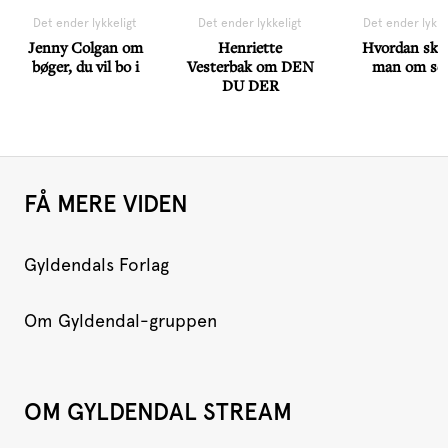
Det ender lykkeligt
Det ender lykkeligt
Det ender lykke
Jenny Colgan om
Henriette
Hvordan skri
bøger, du vil bo i
Vesterbak om DEN
man om se
DU DER
FÅ MERE VIDEN
Gyldendals Forlag
Om Gyldendal-gruppen
OM GYLDENDAL STREAM